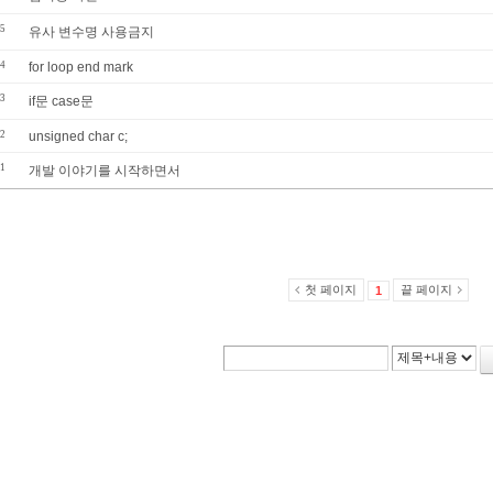
5
유사 변수명 사용금지
4
for loop end mark
3
if문 case문
2
unsigned char c;
1
개발 이야기를 시작하면서
첫 페이지
끝 페이지
1