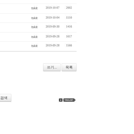
tskit
2019-10-07
2002
tskit
2019-10-04
1510
tskit
2019-09-30
1416
tskit
2019-09-28
1617
tskit
2019-09-28
1566
쓰기...
목록
검색