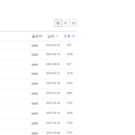
글쓴이
날짜
조회 수
tskit
2024-05-03
637
tskit
2023-09-23
1028
tskit
2023-08-05
657
tskit
2020-05-12
1519
tskit
2020-04-19
1543
tskit
2019-11-24
1881
tskit
2019-10-26
1761
tskit
2019-10-14
1640
tskit
2019-10-10
1763
tskit
2019-10-08
1757