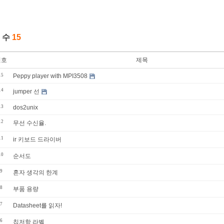
 수
15
번호
제목
15
Peppy player with MPI3508
14
jumper 선
13
dos2unix
12
무선 수신율.
11
ir 키보드 드라이버
10
순서도
9
혼자 생각의 한계
8
부품 용량
7
Datasheet를 읽자!
6
칩저항 라벨